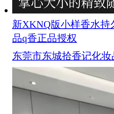
新XKNQ版小样香水
品q香正品授权
东莞市东城拾香记化妆