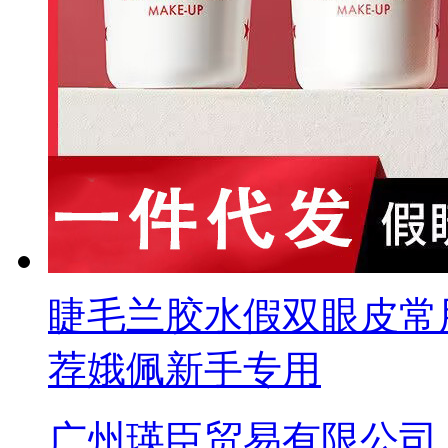
睫毛兰胶水假双眼皮常
荐娥佩新手专用
广州瑛臣贸易有限公司