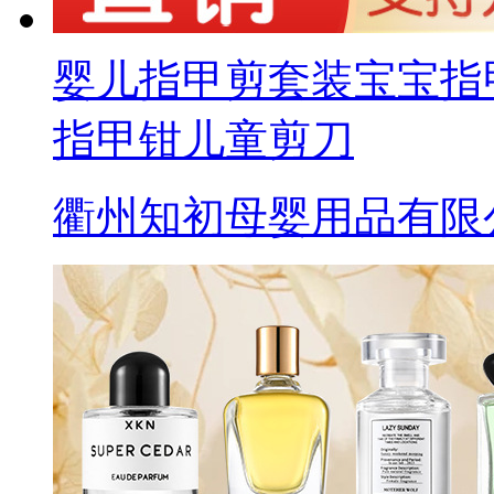
婴儿指甲剪套装宝宝指
指甲钳儿童剪刀
衢州知初母婴用品有限