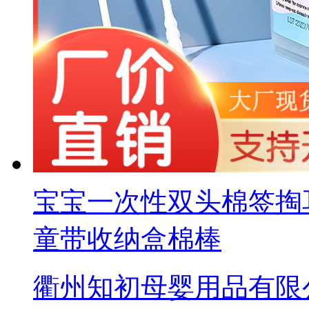
宝宝一次性双头棉签掏
童带收纳盒棉棒
衢州知初母婴用品有限