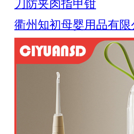
刀防夹肉指甲钳
衢州知初母婴用品有限