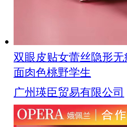
双眼皮贴女蕾丝隐形无
面肉色桃野学生
广州瑛臣贸易有限公司