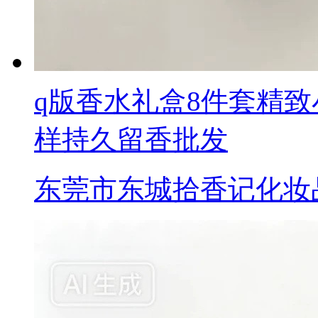
q版香水礼盒8件套精
样持久留香批发
东莞市东城拾香记化妆