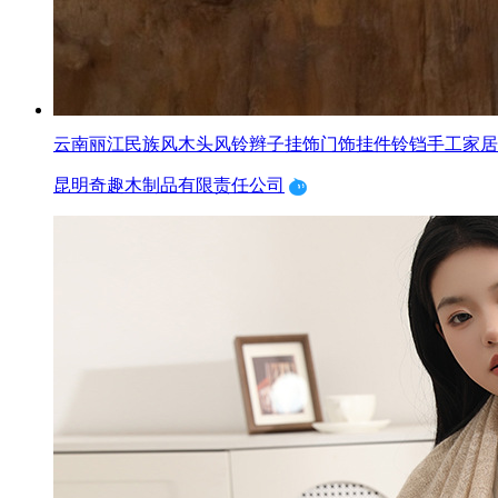
云南丽江民族风木头风铃辫子挂饰门饰挂件铃铛手工家居
昆明奇趣木制品有限责任公司