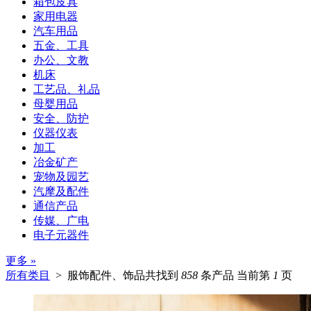
箱包皮具
家用电器
汽车用品
五金、工具
办公、文教
机床
工艺品、礼品
母婴用品
安全、防护
仪器仪表
加工
冶金矿产
宠物及园艺
汽摩及配件
通信产品
传媒、广电
电子元器件
更多 »
所有类目
> 服饰配件、饰品
共找到
858
条产品 当前第
1
页