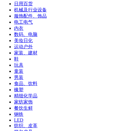
日用百货
机械及行业设备
服饰配件、饰品
电工电气
内衣
数码、电脑
美妆日化
运动户外
家装、建材
鞋
玩具
童装
男装
食品、饮料
橡塑
精细化学品
家纺家饰
餐饮生鲜
钢铁
LED
纺织、皮革