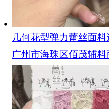
几何花型弹力蕾丝面料
广州市海珠区佰茂辅料