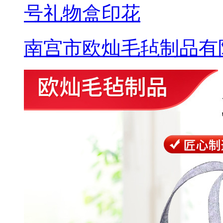
号礼物盒印花
南宫市欧灿毛毡制品有