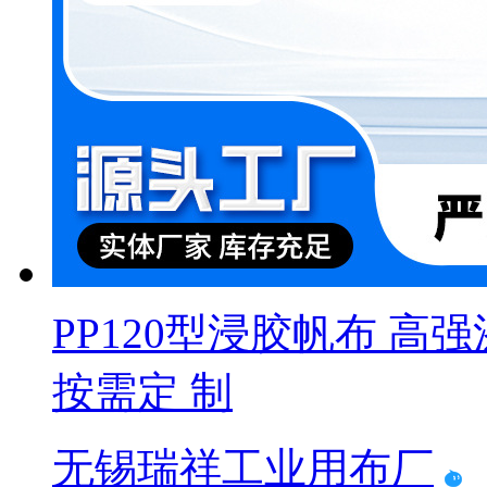
PP120型浸胶帆布 高
按需定 制
无锡瑞祥工业用布厂