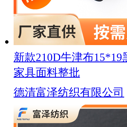
新款210D牛津布15*
家具面料整批
德清富泽纺织有限公司