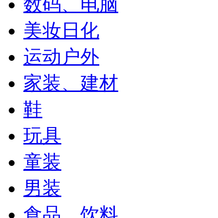
数码、电脑
美妆日化
运动户外
家装、建材
鞋
玩具
童装
男装
食品、饮料