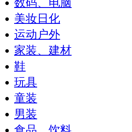
数码、电脑
美妆日化
运动户外
家装、建材
鞋
玩具
童装
男装
食品、饮料