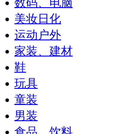
数码、电脑
美妆日化
运动户外
家装、建材
鞋
玩具
童装
男装
食品、饮料