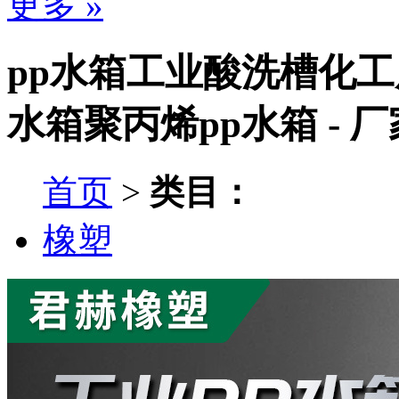
更多 »
pp水箱工业酸洗槽化
水箱聚丙烯pp水箱 - 
首页
>
类目：
橡塑