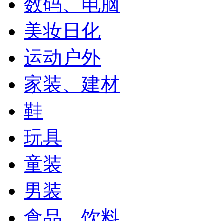
数码、电脑
美妆日化
运动户外
家装、建材
鞋
玩具
童装
男装
食品、饮料