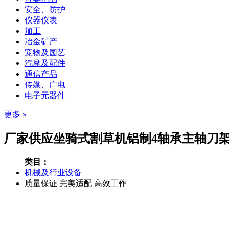
安全、防护
仪器仪表
加工
冶金矿产
宠物及园艺
汽摩及配件
通信产品
传媒、广电
电子元器件
更多 »
厂家供应坐骑式割草机铝制4轴承主轴刀架437
类目：
机械及行业设备
质量保证 完美适配 高效工作