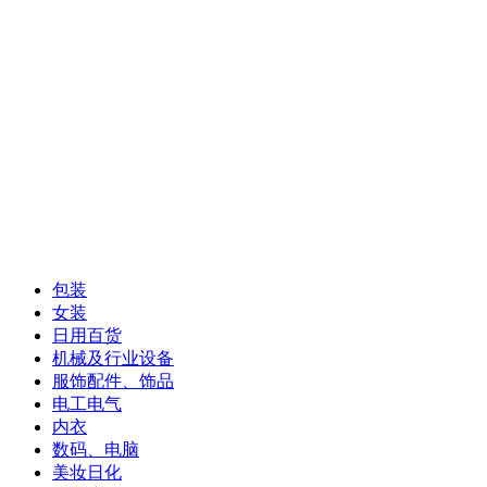
包装
女装
日用百货
机械及行业设备
服饰配件、饰品
电工电气
内衣
数码、电脑
美妆日化