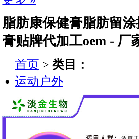
脂肪康保健膏脂肪留涂
膏贴牌代加工oem - 
首页
>
类目：
运动户外