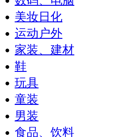
数码、电脑
美妆日化
运动户外
家装、建材
鞋
玩具
童装
男装
食品、饮料