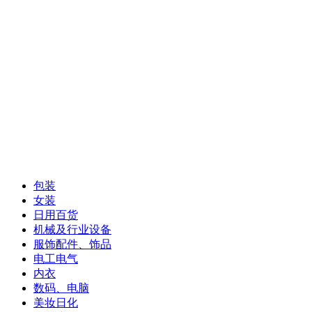
包装
女装
日用百货
机械及行业设备
服饰配件、饰品
电工电气
内衣
数码、电脑
美妆日化