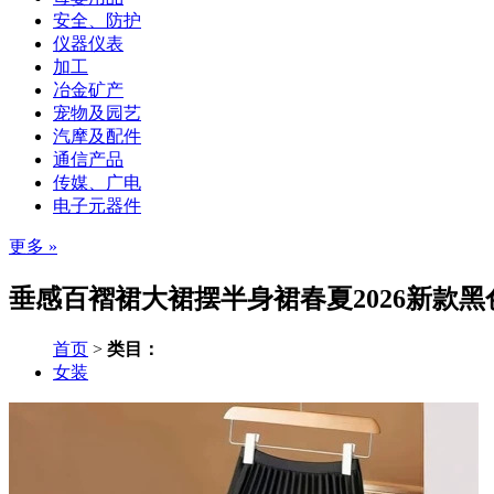
安全、防护
仪器仪表
加工
冶金矿产
宠物及园艺
汽摩及配件
通信产品
传媒、广电
电子元器件
更多 »
垂感百褶裙大裙摆半身裙春夏2026新款黑
首页
>
类目：
女装