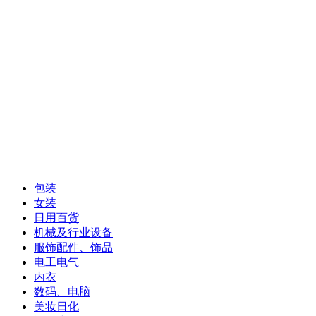
包装
女装
日用百货
机械及行业设备
服饰配件、饰品
电工电气
内衣
数码、电脑
美妆日化