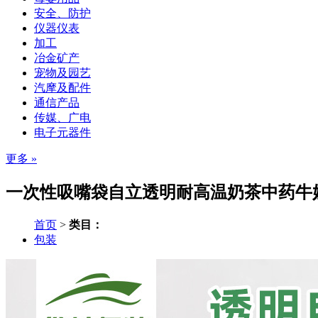
安全、防护
仪器仪表
加工
冶金矿产
宠物及园艺
汽摩及配件
通信产品
传媒、广电
电子元器件
更多 »
一次性吸嘴袋自立透明耐高温奶茶中药牛奶
首页
>
类目：
包装