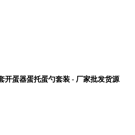
套开蛋器蛋托蛋勺套装 - 厂家批发货源