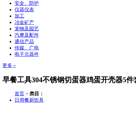
安全、防护
仪器仪表
加工
冶金矿产
宠物及园艺
汽摩及配件
通信产品
传媒、广电
电子元器件
更多 »
早餐工具304不锈钢切蛋器鸡蛋开壳器5件
首页
>
类目：
日用餐厨饮具