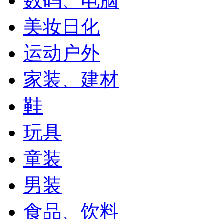
数码、电脑
美妆日化
运动户外
家装、建材
鞋
玩具
童装
男装
食品、饮料