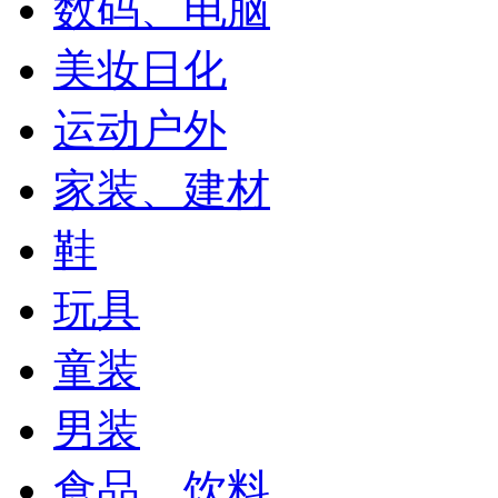
数码、电脑
美妆日化
运动户外
家装、建材
鞋
玩具
童装
男装
食品、饮料