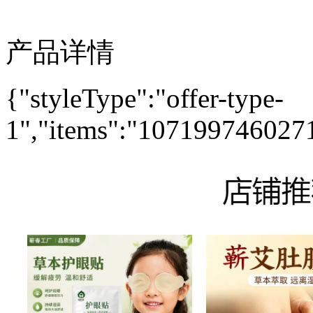
产品详情
{"styleType":"offer-type-
1","items":"10719974602