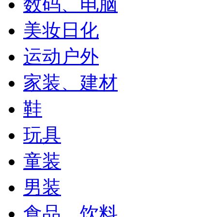
数码、电脑
美妆日化
运动户外
家装、建材
鞋
玩具
童装
男装
食品、饮料