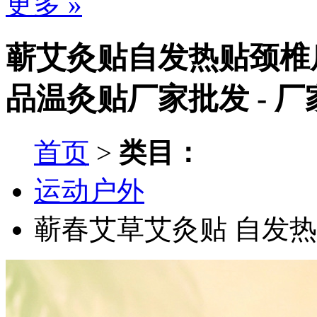
更多 »
蕲艾灸贴自发热贴颈椎
品温灸贴厂家批发 - 
首页
>
类目：
运动户外
蕲春艾草艾灸贴
自发热