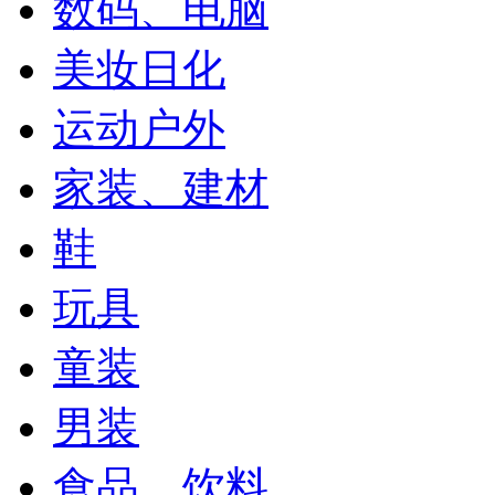
数码、电脑
美妆日化
运动户外
家装、建材
鞋
玩具
童装
男装
食品、饮料