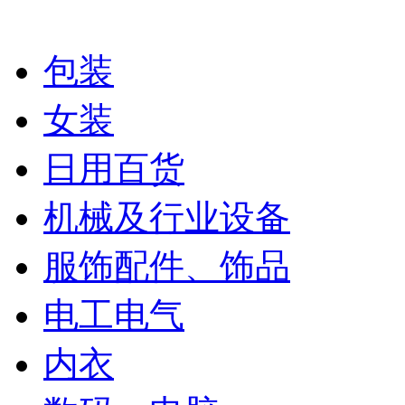
包装
女装
日用百货
机械及行业设备
服饰配件、饰品
电工电气
内衣