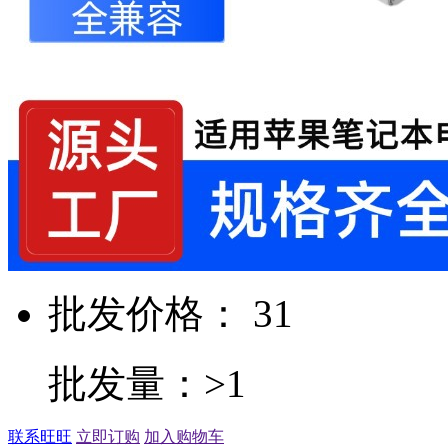
批发价格： 31
批发量：>1
联系旺旺
立即订购
加入购物车