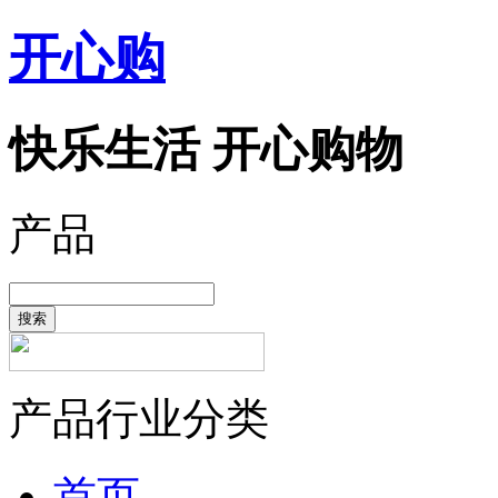
开心购
快乐生活 开心购物
产品
搜索
产品行业分类
首页