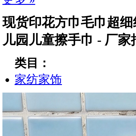
现货印花方巾毛巾超细
儿园儿童擦手巾 - 厂
类目：
家纺家饰