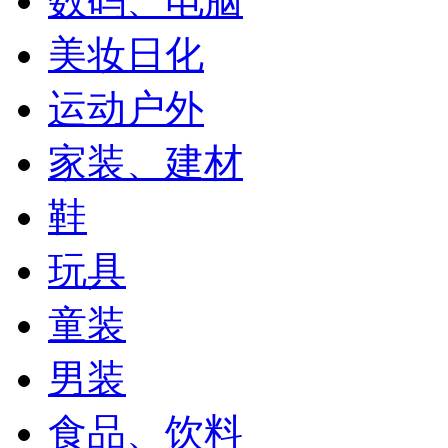
数码、电脑
美妆日化
运动户外
家装、建材
鞋
玩具
童装
男装
食品、饮料