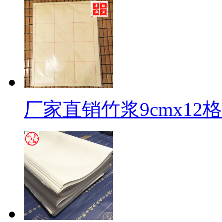
厂家直销竹浆9cmx1