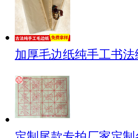
加厚毛边纸纯手工书法练
定制尾款专拍厂家定制