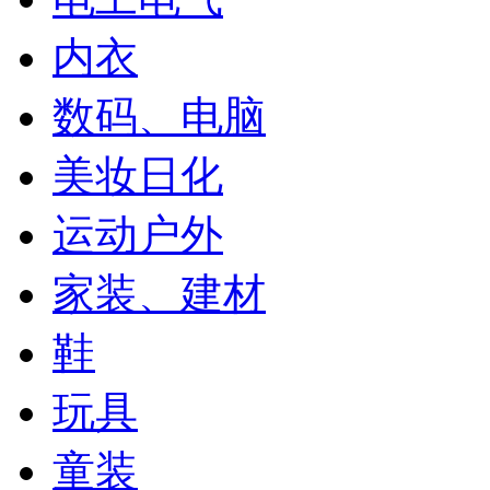
内衣
数码、电脑
美妆日化
运动户外
家装、建材
鞋
玩具
童装