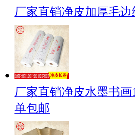
厂家直销净皮加厚毛边纸
厂家直销净皮水墨书画1
单包邮