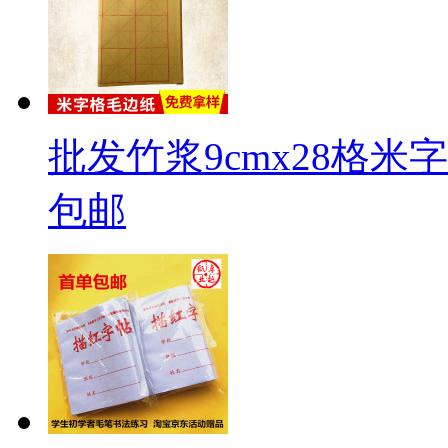
批发竹浆9cmx28格
包邮