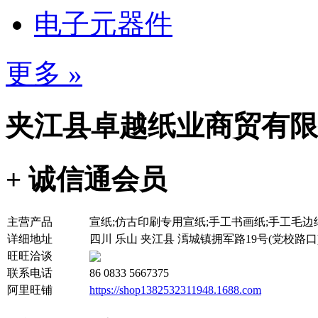
电子元器件
更多 »
夹江县卓越纸业商贸有限
+ 诚信通会员
主营产品
宣纸;仿古印刷专用宣纸;手工书画纸;手工毛边
详细地址
四川 乐山 夹江县 漹城镇拥军路19号(党校路
旺旺洽谈
联系电话
86 0833 5667375
阿里旺铺
https://shop1382532311948.1688.com