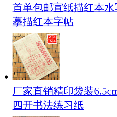
首单包邮宣纸描红本水
摹描红本字帖
厂家直销精印袋装6.5c
四开书法练习纸