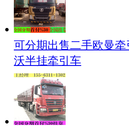
可分期出售二手欧曼牵
沃半挂牵引车