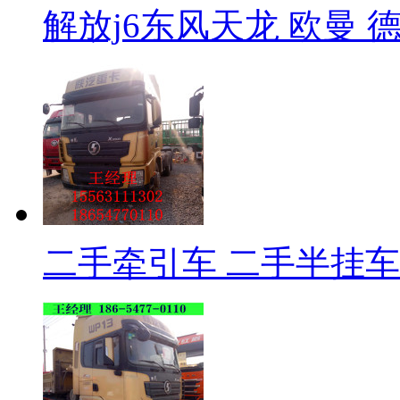
解放j6东风天龙 欧曼
二手牵引车 二手半挂车 