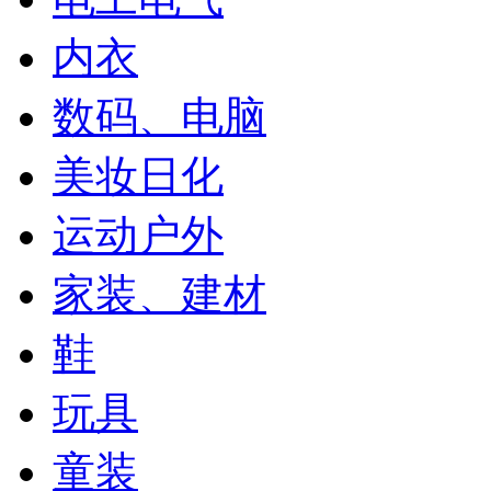
内衣
数码、电脑
美妆日化
运动户外
家装、建材
鞋
玩具
童装