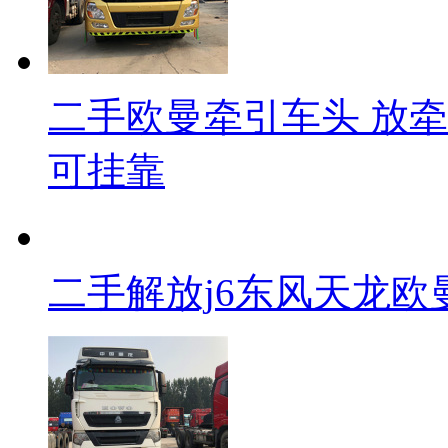
二手欧曼牵引车头 放牵
可挂靠
二手解放j6东风天龙