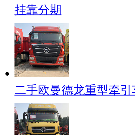
挂靠分期
二手欧曼德龙重型牵引