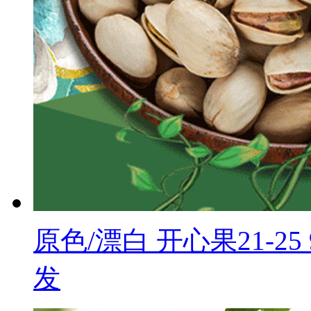
原色/漂白 开心果21-25
发