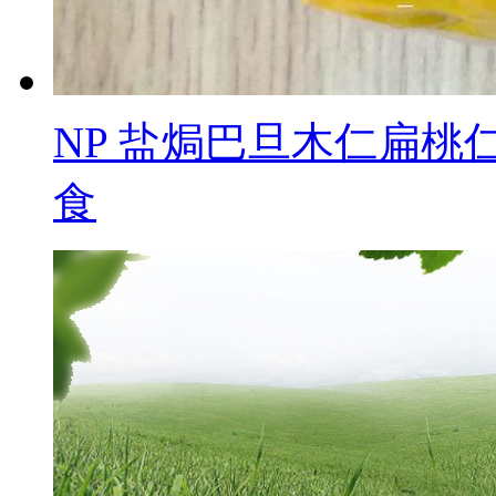
NP 盐焗巴旦木仁扁桃仁
食