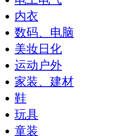
内衣
数码、电脑
美妆日化
运动户外
家装、建材
鞋
玩具
童装