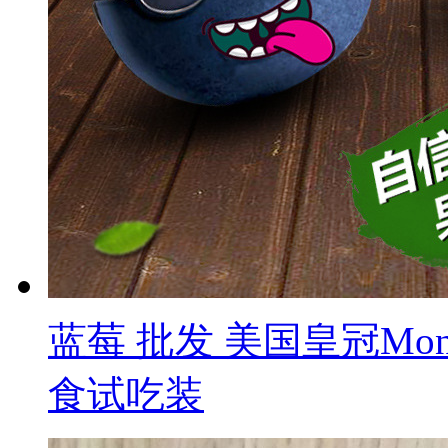
蓝莓 批发 美国皇冠Mon
食试吃装