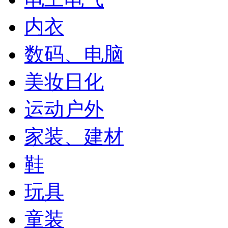
内衣
数码、电脑
美妆日化
运动户外
家装、建材
鞋
玩具
童装