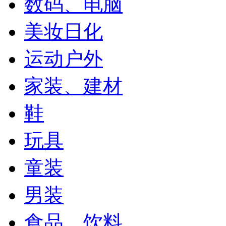
数码、电脑
美妆日化
运动户外
家装、建材
鞋
玩具
童装
男装
食品、饮料