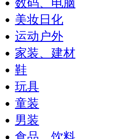
数码、电脑
美妆日化
运动户外
家装、建材
鞋
玩具
童装
男装
食品、饮料