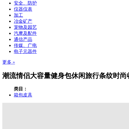
安全、防护
仪器仪表
加工
冶金矿产
宠物及园艺
汽摩及配件
通信产品
传媒、广电
电子元器件
更多 »
潮流情侣大容量健身包休闲旅行条纹时尚收
类目：
箱包皮具