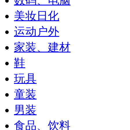
数码、电脑
美妆日化
运动户外
家装、建材
鞋
玩具
童装
男装
食品、饮料