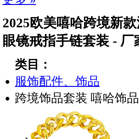
2025欧美嘻哈跨境新
眼镜戒指手链套装 - 
类目：
服饰配件、饰品
跨境饰品套装
嘻哈饰品