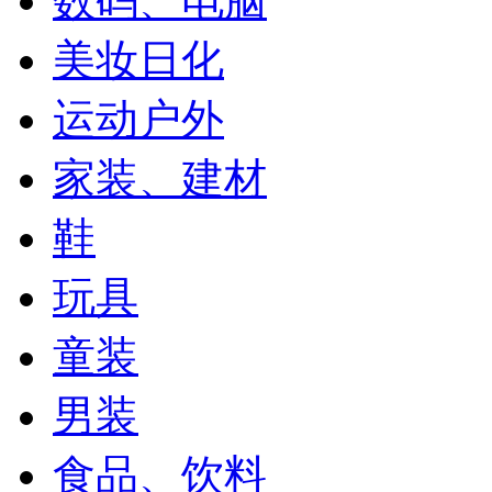
数码、电脑
美妆日化
运动户外
家装、建材
鞋
玩具
童装
男装
食品、饮料