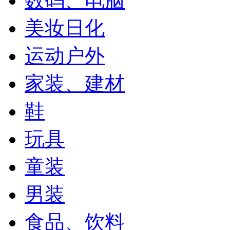
数码、电脑
美妆日化
运动户外
家装、建材
鞋
玩具
童装
男装
食品、饮料