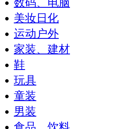
数码、电脑
美妆日化
运动户外
家装、建材
鞋
玩具
童装
男装
食品、饮料