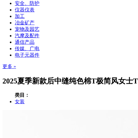
安全、防护
仪器仪表
加工
冶金矿产
宠物及园艺
汽摩及配件
通信产品
传媒、广电
电子元器件
更多 »
2025夏季新款后中缝纯色棉T极简风女士
类目：
女装