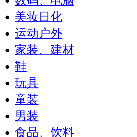
数码、电脑
美妆日化
运动户外
家装、建材
鞋
玩具
童装
男装
食品、饮料