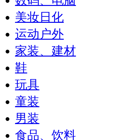
数码、电脑
美妆日化
运动户外
家装、建材
鞋
玩具
童装
男装
食品、饮料