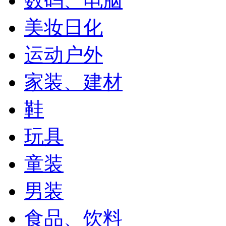
数码、电脑
美妆日化
运动户外
家装、建材
鞋
玩具
童装
男装
食品、饮料