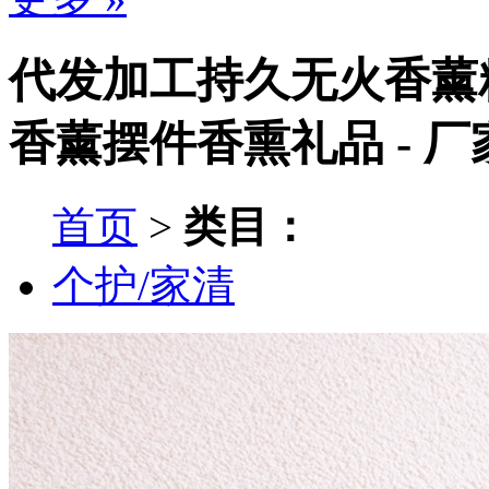
代发加工持久无火香薰
香薰摆件香熏礼品 - 
首页
>
类目：
个护/家清