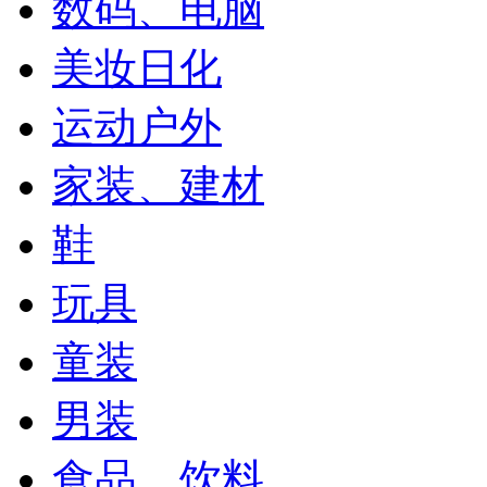
数码、电脑
美妆日化
运动户外
家装、建材
鞋
玩具
童装
男装
食品、饮料