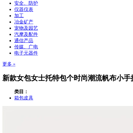
安全、防护
仪器仪表
加工
冶金矿产
宠物及园艺
汽摩及配件
通信产品
传媒、广电
电子元器件
更多 »
面料：帆布
新款女包女士托特包个时尚潮流帆布小手提
单个包装体积：25cm*15cm*3cm
单个重量：230g
类目：
箱包皮具