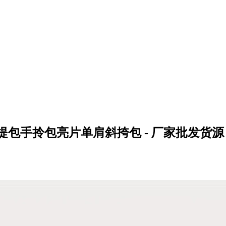
包手拎包亮片单肩斜挎包 - 厂家批发货源