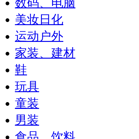
数码、电脑
美妆日化
运动户外
家装、建材
鞋
玩具
童装
男装
食品、饮料