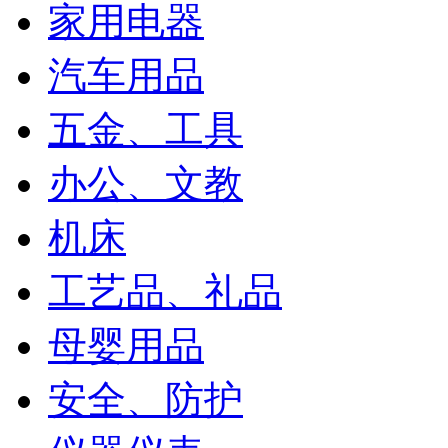
家用电器
汽车用品
五金、工具
办公、文教
机床
款号：9875#方扣小方包
工艺品、礼品
尺寸：16cm*9cm*20cm（测量方法不同，误差1
-2cm属正常，请以实物为准！)
母婴用品
体积：20cm*17cm*5cm
重量约：330g
安全、防护
颜色：黑色，红色，棕色，深绿，天蓝，粉
紫，米白，深蓝