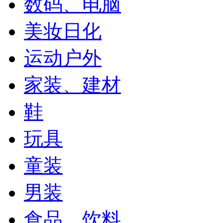
数码、电脑
美妆日化
运动户外
家装、建材
鞋
玩具
童装
男装
食品、饮料