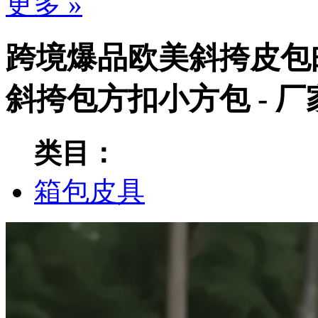
更多 »
跨境爆品欧美斜挎皮包
斜挎包方扣小方包 - 
类目：
箱包皮具