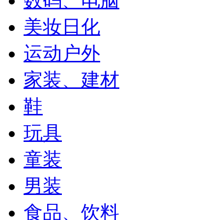
数码、电脑
美妆日化
运动户外
家装、建材
鞋
玩具
童装
男装
食品、饮料