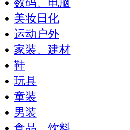
数码、电脑
美妆日化
运动户外
家装、建材
鞋
玩具
童装
男装
食品、饮料