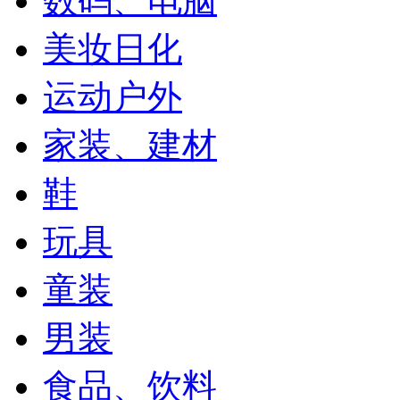
数码、电脑
美妆日化
运动户外
家装、建材
鞋
玩具
童装
男装
食品、饮料