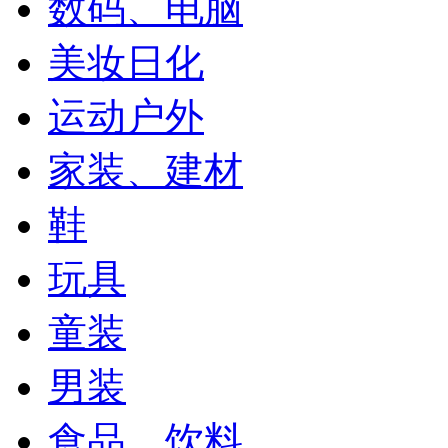
数码、电脑
美妆日化
运动户外
家装、建材
鞋
玩具
童装
男装
食品、饮料