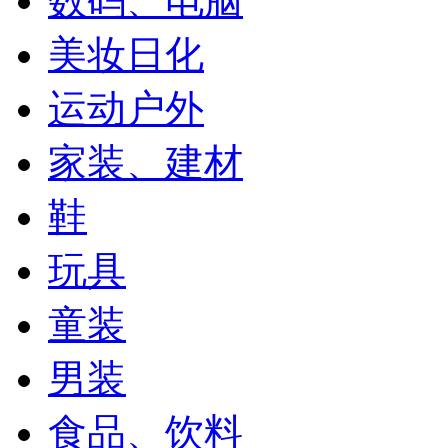
数码、电脑
美妆日化
运动户外
家装、建材
鞋
玩具
童装
男装
食品、饮料