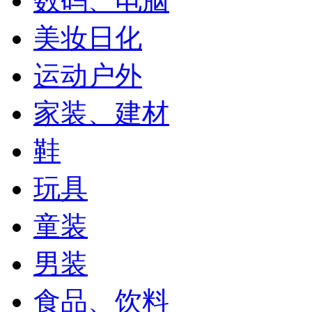
数码、电脑
美妆日化
运动户外
家装、建材
鞋
玩具
童装
男装
食品、饮料