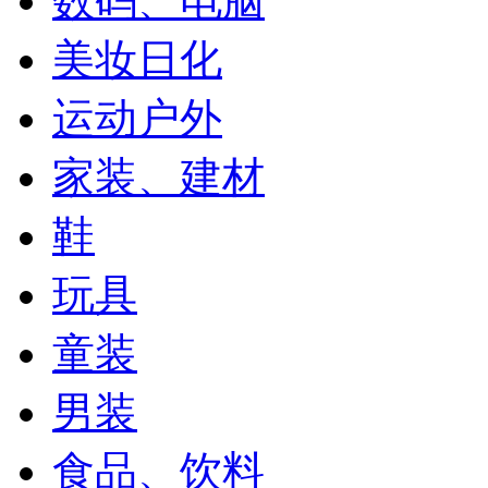
数码、电脑
美妆日化
运动户外
家装、建材
鞋
玩具
童装
男装
食品、饮料