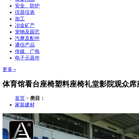
安全、防护
仪器仪表
加工
冶金矿产
宠物及园艺
汽摩及配件
通信产品
传媒、广电
电子元器件
更多 »
体育馆看台座椅塑料座椅礼堂影院观众席座
首页
>
类目：
家装建材