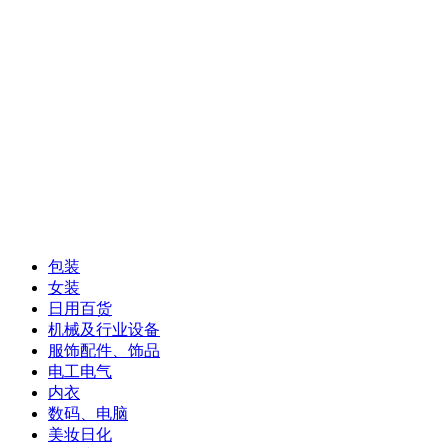
包装
女装
日用百货
机械及行业设备
服饰配件、饰品
电工电气
内衣
数码、电脑
美妆日化