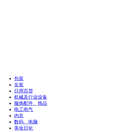
包装
女装
日用百货
机械及行业设备
服饰配件、饰品
电工电气
内衣
数码、电脑
美妆日化