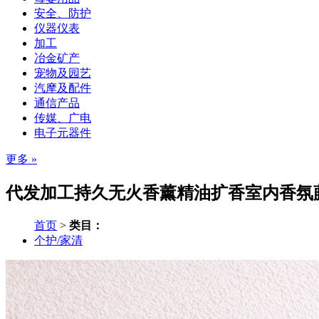
安全、防护
仪器仪表
加工
冶金矿产
宠物及园艺
汽摩及配件
通信产品
传媒、广电
电子元器件
更多 »
代发加工持久无火香薰精油扩香室内香氛藤
首页
>
类目：
个护/家清