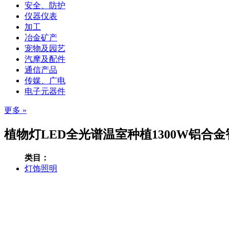
安全、防护
仪器仪表
加工
冶金矿产
宠物及园艺
汽摩及配件
通信产品
传媒、广电
电子元器件
更多 »
植物灯LED全光谱温室种植1300W铝合
类目：
灯饰照明