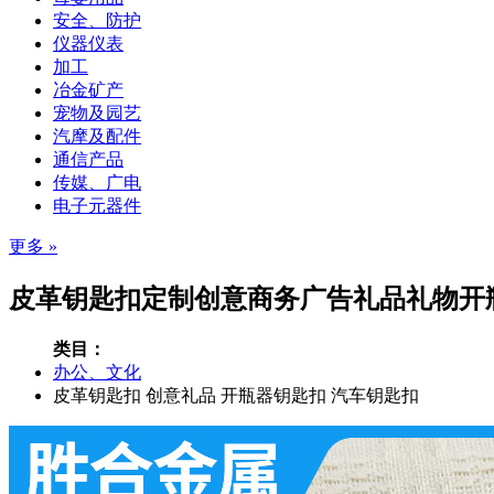
安全、防护
仪器仪表
加工
冶金矿产
宠物及园艺
汽摩及配件
通信产品
传媒、广电
电子元器件
更多 »
皮革钥匙扣定制创意商务广告礼品礼物开瓶
类目：
办公、文化
皮革钥匙扣
创意礼品
开瓶器钥匙扣
汽车钥匙扣