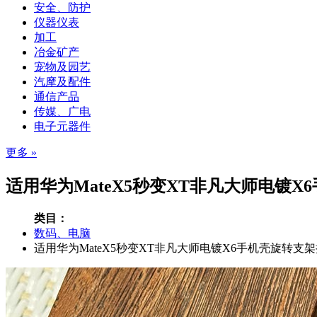
安全、防护
仪器仪表
加工
冶金矿产
宠物及园艺
汽摩及配件
通信产品
传媒、广电
电子元器件
更多 »
适用华为MateX5秒变XT非凡大师电镀X
类目：
数码、电脑
适用华为MateX5秒变XT非凡大师电镀X6手机壳旋转支