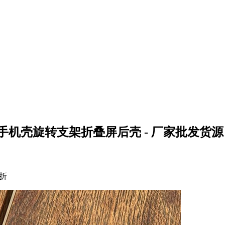
6手机壳旋转支架折叠屏后壳 - 厂家批发货源
架折