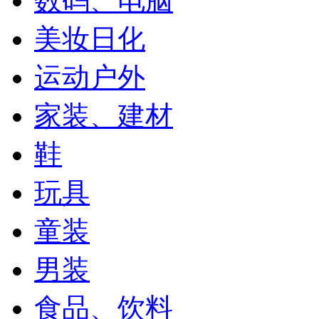
数码、电脑
美妆日化
运动户外
家装、建材
鞋
玩具
童装
男装
食品、饮料